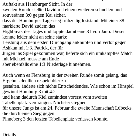
Auftakt aus Hamburger Sicht. In der
zweiten Runde stellte David mit einem weiteren schnellen und
souveränen 3:0 gegen Kai sicher,
dass der Hamburger Tagessieg frühzeitig feststand. Mit einer 38
markierte David zudem das
Highbreak des Tages und toppte damit eine 31 von Jano. Dieser
konnte leider nicht an seine starke
Leistung aus dem ersten Durchgang anknüpfen und verlor gegen
Ashkan mit 1:3. Patrick, der für
Jürgen ins Spiel gekommen war, lieferte sich ein umkämpftes Match
mit Michael, musste am Ende
aber ebenfalls eine 1:3-Niederlage hinnehmen.
Auch wenn es Flensburg in der zweiten Runde somit gelang, das
Ergebnis deutlich respektabler zu
gestalten, änderte sich nichts Entscheidendes. Wie schon im Hinspiel
gewinnt Hamburg 3 mit 4:2
und kann dadurch Kiel zumindest vorerst vom zweiten
Tabellenplatz verdrängen. Nächster Gegner
für unsere Jungs ist am 24. Februar die zweite Mannschaft Lübecks,
die durch einen Sieg gegen
Pinneberg 3 den letzten Tabellenplatz verlassen konnte.
Details