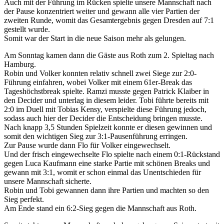
Auch mit der Führung im Rücken spielte unsere Mannschaft nach
der Pause konzentriert weiter und gewann alle vier Partien der
zweiten Runde, womit das Gesamtergebnis gegen Dresden auf 7:1
gestellt wurde.
Somit war der Start in die neue Saison mehr als gelungen.
Am Sonntag kamen dann die Gäste aus Roth zum 2. Spieltag nach
Hamburg.
Robin und Volker konnten relativ schnell zwei Siege zur 2:0-
Führung einfahren, wobei Volker mit einem 61er-Break das
Tageshöchstbreak spielte. Ramzi musste gegen Patrick Klaiber in
den Decider und unterlag in diesem leider. Tobi führte bereits mit
2:0 im Duell mit Tobias Kensy, verspielte diese Führung jedoch,
sodass auch hier der Decider die Entscheidung bringen musste.
Nach knapp 3,5 Stunden Spielzeit konnte er diesen gewinnen und
somit den wichtigen Sieg zur 3:1-Pausenführung erringen.
Zur Pause wurde dann Flo für Volker eingewechselt.
Und der frisch eingewechselte Flo spielte nach einem 0:1-Rückstand
gegen Luca Kaufmann eine starke Partie mit schönen Breaks und
gewann mit 3:1, womit er schon einmal das Unentschieden für
unsere Mannschaft sicherte.
Robin und Tobi gewannen dann ihre Partien und machten so den
Sieg perfekt.
Am Ende stand ein 6:2-Sieg gegen die Mannschaft aus Roth.