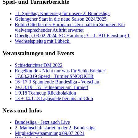
Spiel- und Turnierberichte
11. Spieltag: Kantersieg für unsere 2. Bundesliga
Gelungener Start in die neue Saison 2024/2025
Robin Otto bei der Europameisterschaft im Snooker: Ein
vielversprechender Auftritt erwartet
Oberliga, 03.02.2024: SC Hamburg 3 – 1. BU Flensburg 1
Wechselspieltag mit Lübeck.
Veranstaltungen und Events
Schiedsrichter DM 2022
Regelkunde - Nicht nur was für Schiedsrichter!
17.08.2019 Speed - Turnier SNOOKER
16+17.3 Spannende Bundesliga - Vorschau
2+3.3.19 - 55 Teilnehmer am Turnier!
1.9.18 Teamcup Rückholaktion
13 + 14.1.18 Ligaspiele bei uns im Club
News und Infos
Bundesliga - Jetzt auch Live
2. Mannschaft startet in der 2. Bundesliga
Mitgliederversammlung 09.07.2021