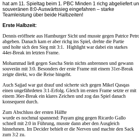
hat am 11. Spieltag beim 1. PBC Minden 1 richg abgeliefert u
souveränen 8:0-Auswärtssieg eingefahren – starke
Teamleistung über beide Halbzeiten!
Erste Halbzeit:
Dennis eröffnete aus Hamburger Sicht und musste gegen Patrice Pet
abgeben. Danach kam er aber richg ins Spiel, drehte die Partie
und holte sich den Sieg mit 3:1. Highlight war dabei ein starkes
44er-Break im letzten Frame.
Mohammad ließ gegen Sascha Stein nichts anbrennen und gewann
souverän mit 3:0. Besonders der erste Frame mit einem 31er-Break
zeigte direkt, wo die Reise hingeht.
Auch Sajjad war gut drauf und sicherte sich gegen Mikel Qasqas
einen ungefährdeten 3:1-Erfolg. Gleich im ersten Frame setzte er mit
einem 36er-Break ein klares Zeichen und zog das Spiel danach
konsequent durch.
Zum Abschluss der ersten Hälfte
wurde es nochmal spannend: Payam ging gegen Ricardo Gallo
schnell mit 2:0 in Führung, musste dann aber den Ausgleich
hinnehmen. Im Decider behielt er die Nerven und machte den Sack
zum 3:2 zu.