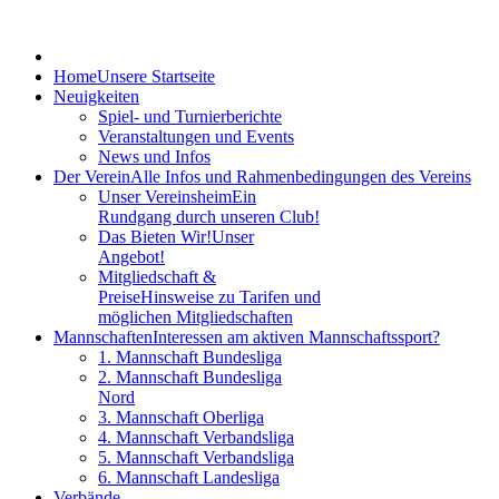
Home
Unsere Startseite
Neuigkeiten
Spiel- und Turnierberichte
Veranstaltungen und Events
News und Infos
Der Verein
Alle Infos und Rahmenbedingungen des Vereins
Unser Vereinsheim
Ein
Rundgang durch unseren Club!
Das Bieten Wir!
Unser
Angebot!
Mitgliedschaft &
Preise
Hinsweise zu Tarifen und
möglichen Mitgliedschaften
Mannschaften
Interessen am aktiven Mannschaftssport?
1. Mannschaft Bundesliga
2. Mannschaft Bundesliga
Nord
3. Mannschaft Oberliga
4. Mannschaft Verbandsliga
5. Mannschaft Verbandsliga
6. Mannschaft Landesliga
Verbände