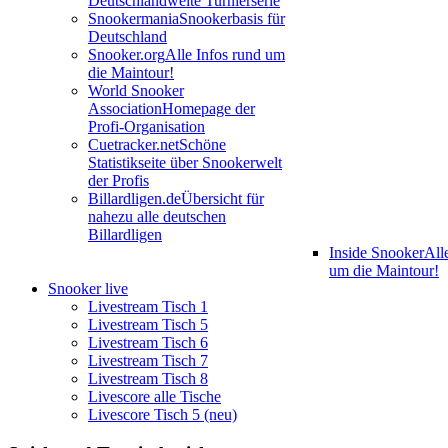
Deutschlandweite Turnierserie
Snookermania
Snookerbasis für
Deutschland
Snooker.org
Alle Infos rund um
die Maintour!
World Snooker
Association
Homepage der
Profi-Organisation
Cuetracker.net
Schöne
Statistikseite über Snookerwelt
der Profis
Billardligen.de
Übersicht für
nahezu alle deutschen
Billardligen
Inside Snooker
All
um die Maintour!
Snooker live
Livestream Tisch 1
Livestream Tisch 5
Livestream Tisch 6
Livestream Tisch 7
Livestream Tisch 8
Livescore alle Tische
Livescore Tisch 5 (neu)