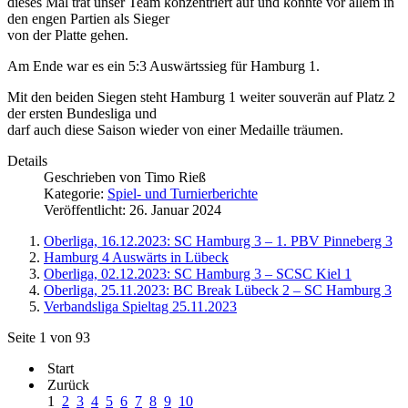
dieses Mal trat unser Team konzentriert auf und konnte vor allem in
den engen Partien als Sieger
von der Platte gehen.
Am Ende war es ein 5:3 Auswärtssieg für Hamburg 1.
Mit den beiden Siegen steht Hamburg 1 weiter souverän auf Platz 2
der ersten Bundesliga und
darf auch diese Saison wieder von einer Medaille träumen.
Details
Geschrieben von
Timo Rieß
Kategorie:
Spiel- und Turnierberichte
Veröffentlicht: 26. Januar 2024
Oberliga, 16.12.2023: SC Hamburg 3 – 1. PBV Pinneberg 3
Hamburg 4 Auswärts in Lübeck
Oberliga, 02.12.2023: SC Hamburg 3 – SCSC Kiel 1
Oberliga, 25.11.2023: BC Break Lübeck 2 – SC Hamburg 3
Verbandsliga Spieltag 25.11.2023
Seite 1 von 93
Start
Zurück
1
2
3
4
5
6
7
8
9
10