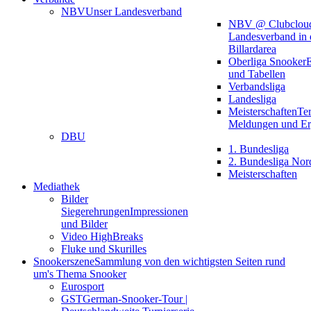
NBV
Unser Landesverband
NBV @ Clubclou
Landesverband in 
Billardarea
Oberliga Snooker
E
und Tabellen
Verbandsliga
Landesliga
Meisterschaften
Te
Meldungen und Er
DBU
1. Bundesliga
2. Bundesliga Nor
Meisterschaften
Mediathek
Bilder
Siegerehrungen
Impressionen
und Bilder
Video HighBreaks
Fluke und Skurilles
Snookerszene
Sammlung von den wichtigsten Seiten rund
um's Thema Snooker
Eurosport
GST
German-Snooker-Tour |