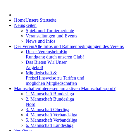
Home
Unsere Startseite
Neuigkeiten
Spiel- und Turnierberichte
Veranstaltungen und Events
News und Infos
Der Verein
Alle Infos und Rahmenbedingungen des Vereins
Unser Vereinsheim
Ein
Rundgang durch unseren Club!
Das Bieten Wir!
Unser
Angebot!
Mitgliedschaft &
Preise
Hinsweise zu Tarifen und
möglichen Mitgliedschaften
Mannschaften
Interessen am aktiven Mannschaftssport?
1. Mannschaft Bundesliga
2. Mannschaft Bundesliga
Nord
3. Mannschaft Oberliga
4. Mannschaft Verbandsliga
5. Mannschaft Verbandsliga
6. Mannschaft Landesliga
Verbände