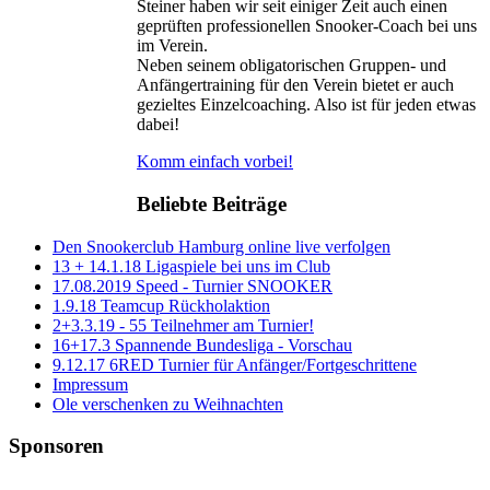
Steiner haben wir seit einiger Zeit auch einen
geprüften professionellen Snooker-Coach bei uns
im Verein.
Neben seinem obligatorischen Gruppen- und
Anfängertraining für den Verein bietet er auch
gezieltes Einzelcoaching. Also ist für jeden etwas
dabei!
Komm einfach vorbei!
Beliebte Beiträge
Den Snookerclub Hamburg online live verfolgen
13 + 14.1.18 Ligaspiele bei uns im Club
17.08.2019 Speed - Turnier SNOOKER
1.9.18 Teamcup Rückholaktion
2+3.3.19 - 55 Teilnehmer am Turnier!
16+17.3 Spannende Bundesliga - Vorschau
9.12.17 6RED Turnier für Anfänger/Fortgeschrittene
Impressum
Ole verschenken zu Weihnachten
Sponsoren