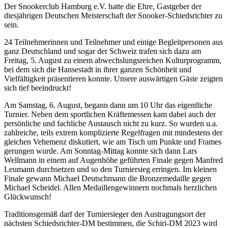
Der Snookerclub Hamburg e.V. hatte die Ehre, Gastgeber der
diesjährigen Deutschen Meisterschaft der Snooker-Schiedsrichter zu
sein.
24 Teilnehmerinnen und Teilnehmer und einige Begleitpersonen aus
ganz Deutschland und sogar der Schweiz trafen sich dazu am
Freitag, 5. August zu einem abwechslungsreichen Kulturprogramm,
bei dem sich die Hansestadt in ihrer ganzen Schönheit und
Vielfältigkeit präsentieren konnte. Unsere auswärtigen Gäste zeigten
sich tief beeindruckt!
Am Samstag, 6. August, begann dann um 10 Uhr das eigentliche
Turnier. Neben dem sportlichen Kräftemessen kam dabei auch der
persönliche und fachliche Austausch nicht zu kurz. So wurden u.a.
zahlreiche, teils extrem komplizierte Regelfragen mit mindestens der
gleichen Vehemenz diskutiert, wie am Tisch um Punkte und Frames
gerungen wurde. Am Sonntag-Mittag konnte sich dann Lars
Wellmann in einem auf Augenhöhe geführten Finale gegen Manfred
Leumann durchsetzen und so den Turniersieg erringen. Im kleinen
Finale gewann Michael Deutschmann die Bronzemedaille gegen
Michael Scheidel. Allen Medaillengewinnern nochmals herzlichen
Glückwunsch!
Traditionsgemäß darf der Turniersieger den Austragungsort der
nächsten Schiedsrichter-DM bestimmen, die Schiri-DM 2023 wird