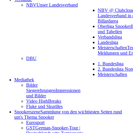
NBV
Unser Landesverband
NBV @ Clubclou
Landesverband in 
Billardarea
Oberliga Snooker
E
und Tabellen
Verbandsliga
Landesliga
Meisterschaften
Te
Meldungen und Er
DBU
1. Bundesliga
2. Bundesliga Nor
Meisterschaften
Mediathek
Bilder
Siegerehrungen
Impressionen
und Bilder
Video HighBreaks
Fluke und Skurilles
Snookerszene
Sammlung von den wichtigsten Seiten rund
um's Thema Snooker
Eurosport
GST
German-Snooker-Tour |