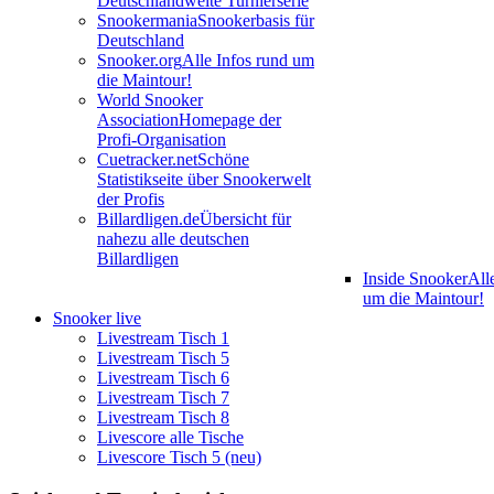
Deutschlandweite Turnierserie
Snookermania
Snookerbasis für
Deutschland
Snooker.org
Alle Infos rund um
die Maintour!
World Snooker
Association
Homepage der
Profi-Organisation
Cuetracker.net
Schöne
Statistikseite über Snookerwelt
der Profis
Billardligen.de
Übersicht für
nahezu alle deutschen
Billardligen
Inside Snooker
All
um die Maintour!
Snooker live
Livestream Tisch 1
Livestream Tisch 5
Livestream Tisch 6
Livestream Tisch 7
Livestream Tisch 8
Livescore alle Tische
Livescore Tisch 5 (neu)