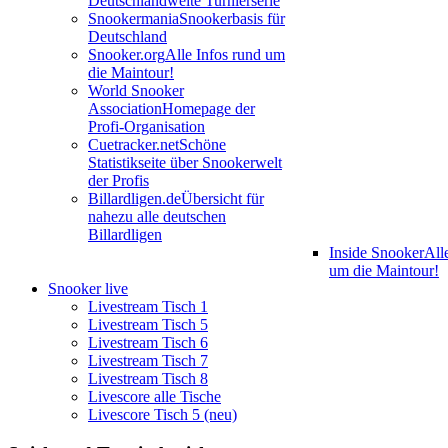
Deutschlandweite Turnierserie
Snookermania
Snookerbasis für
Deutschland
Snooker.org
Alle Infos rund um
die Maintour!
World Snooker
Association
Homepage der
Profi-Organisation
Cuetracker.net
Schöne
Statistikseite über Snookerwelt
der Profis
Billardligen.de
Übersicht für
nahezu alle deutschen
Billardligen
Inside Snooker
All
um die Maintour!
Snooker live
Livestream Tisch 1
Livestream Tisch 5
Livestream Tisch 6
Livestream Tisch 7
Livestream Tisch 8
Livescore alle Tische
Livescore Tisch 5 (neu)