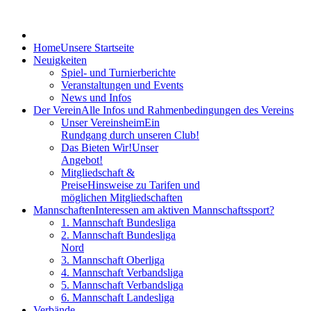
Home
Unsere Startseite
Neuigkeiten
Spiel- und Turnierberichte
Veranstaltungen und Events
News und Infos
Der Verein
Alle Infos und Rahmenbedingungen des Vereins
Unser Vereinsheim
Ein
Rundgang durch unseren Club!
Das Bieten Wir!
Unser
Angebot!
Mitgliedschaft &
Preise
Hinsweise zu Tarifen und
möglichen Mitgliedschaften
Mannschaften
Interessen am aktiven Mannschaftssport?
1. Mannschaft Bundesliga
2. Mannschaft Bundesliga
Nord
3. Mannschaft Oberliga
4. Mannschaft Verbandsliga
5. Mannschaft Verbandsliga
6. Mannschaft Landesliga
Verbände