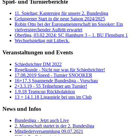
Spiel- und Turnierberichte
11. Spieltag: Kantersieg für unsere 2. Bundesliga
Gelungener Start in die neue Saison 2024/2025
Robin Otto bei der Europameisterschaft im Snooker: Ein
vielversprechender Auftritt erwartet
Oberliga, 03.02.2024: SC Hamburg 3 – 1. BU Flensburg 1
Wechselspieltag mit Lübeck.
Veranstaltungen und Events
Schiedsrichter DM 2022
Regelkunde - Nicht nur was für Schiedsrichter!
17.08.2019 Speed - Turnier SNOOKER
16+17.3 Spannende Bundesliga - Vorschau
2+3.3.19 - 55 Teilnehmer am Turnier!
1.9.18 Teamcup Rückholaktion
13 + 14.1.18 Ligaspiele bei uns im Club
News und Infos
Bundesliga - Jetzt auch Live
2. Mannschaft startet in der 2. Bundesliga
Mitgliederversammlung 09.07.2021