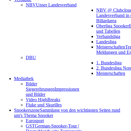
NBV
Unser Landesverband
NBV @ Clubclou
Landesverband in 
Billardarea
Oberliga Snooker
E
und Tabellen
Verbandsliga
Landesliga
Meisterschaften
Te
Meldungen und Er
DBU
1. Bundesliga
2. Bundesliga Nor
Meisterschaften
Mediathek
Bilder
Siegerehrungen
Impressionen
und Bilder
Video HighBreaks
Fluke und Skurilles
Snookerszene
Sammlung von den wichtigsten Seiten rund
um's Thema Snooker
Eurosport
GST
German-Snooker-Tour |