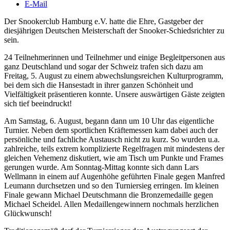
E-Mail
Der Snookerclub Hamburg e.V. hatte die Ehre, Gastgeber der
diesjährigen Deutschen Meisterschaft der Snooker-Schiedsrichter zu
sein.
24 Teilnehmerinnen und Teilnehmer und einige Begleitpersonen aus
ganz Deutschland und sogar der Schweiz trafen sich dazu am
Freitag, 5. August zu einem abwechslungsreichen Kulturprogramm,
bei dem sich die Hansestadt in ihrer ganzen Schönheit und
Vielfältigkeit präsentieren konnte. Unsere auswärtigen Gäste zeigten
sich tief beeindruckt!
Am Samstag, 6. August, begann dann um 10 Uhr das eigentliche
Turnier. Neben dem sportlichen Kräftemessen kam dabei auch der
persönliche und fachliche Austausch nicht zu kurz. So wurden u.a.
zahlreiche, teils extrem komplizierte Regelfragen mit mindestens der
gleichen Vehemenz diskutiert, wie am Tisch um Punkte und Frames
gerungen wurde. Am Sonntag-Mittag konnte sich dann Lars
Wellmann in einem auf Augenhöhe geführten Finale gegen Manfred
Leumann durchsetzen und so den Turniersieg erringen. Im kleinen
Finale gewann Michael Deutschmann die Bronzemedaille gegen
Michael Scheidel. Allen Medaillengewinnern nochmals herzlichen
Glückwunsch!