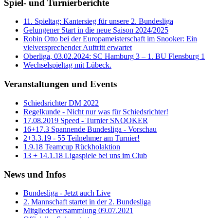
Spiel- und Turnierberichte
11. Spieltag: Kantersieg für unsere 2. Bundesliga
Gelungener Start in die neue Saison 2024/2025
Robin Otto bei der Europameisterschaft im Snooker: Ein
vielversprechender Auftritt erwartet
Oberliga, 03.02.2024: SC Hamburg 3 – 1. BU Flensburg 1
Wechselspieltag mit Lübeck.
Veranstaltungen und Events
Schiedsrichter DM 2022
Regelkunde - Nicht nur was für Schiedsrichter!
17.08.2019 Speed - Turnier SNOOKER
16+17.3 Spannende Bundesliga - Vorschau
2+3.3.19 - 55 Teilnehmer am Turnier!
1.9.18 Teamcup Rückholaktion
13 + 14.1.18 Ligaspiele bei uns im Club
News und Infos
Bundesliga - Jetzt auch Live
2. Mannschaft startet in der 2. Bundesliga
Mitgliederversammlung 09.07.2021