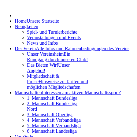
Home
Unsere Startseite
Neuigkeiten
Spiel- und Turnierberichte
Veranstaltungen und Events
News und Infos
Der Verein
Alle Infos und Rahmenbedingungen des Vereins
Unser Vereinsheim
Ein
Rundgang durch unseren Club!
Das Bieten Wir!
Unser
Angebot!
Mitgliedschaft &
Preise
Hinsweise zu Tarifen und
möglichen Mitgliedschaften
Mannschaften
Interessen am aktiven Mannschaftssport?
1. Mannschaft Bundesliga
2. Mannschaft Bundesliga
Nord
3. Mannschaft Oberliga
4. Mannschaft Verbandsliga
5. Mannschaft Verbandsliga
6. Mannschaft Landesliga
Verbände