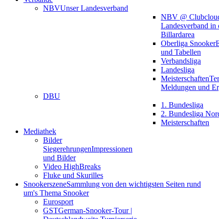
NBV
Unser Landesverband
NBV @ Clubclou
Landesverband in 
Billardarea
Oberliga Snooker
E
und Tabellen
Verbandsliga
Landesliga
Meisterschaften
Te
Meldungen und Er
DBU
1. Bundesliga
2. Bundesliga Nor
Meisterschaften
Mediathek
Bilder
Siegerehrungen
Impressionen
und Bilder
Video HighBreaks
Fluke und Skurilles
Snookerszene
Sammlung von den wichtigsten Seiten rund
um's Thema Snooker
Eurosport
GST
German-Snooker-Tour |