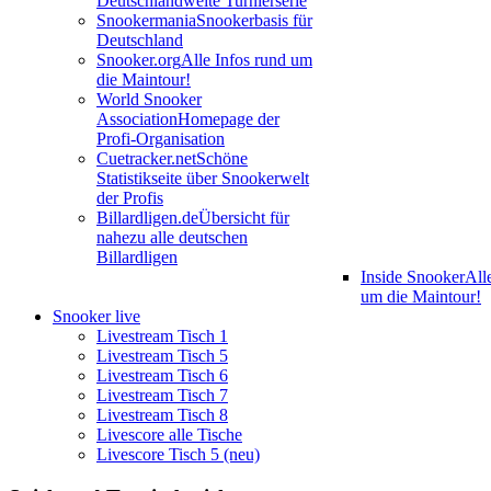
Deutschlandweite Turnierserie
Snookermania
Snookerbasis für
Deutschland
Snooker.org
Alle Infos rund um
die Maintour!
World Snooker
Association
Homepage der
Profi-Organisation
Cuetracker.net
Schöne
Statistikseite über Snookerwelt
der Profis
Billardligen.de
Übersicht für
nahezu alle deutschen
Billardligen
Inside Snooker
All
um die Maintour!
Snooker live
Livestream Tisch 1
Livestream Tisch 5
Livestream Tisch 6
Livestream Tisch 7
Livestream Tisch 8
Livescore alle Tische
Livescore Tisch 5 (neu)