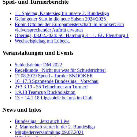
Spiel- und Turnierberichte
11. Spieltag: Kantersieg für unsere 2. Bundesliga
Gelungener Start in die neue Saison 2024/2025
Robin Otto bei der Europameisterschaft im Snooker: Ein
vielversprechender Auftritt erwartet
Oberliga, 03.02.2024: SC Hamburg 3 – 1. BU Flensburg 1
Wechselspieltag mit Lübeck.
Veranstaltungen und Events
Schiedsrichter DM 2022
Regelkunde - Nicht nur was für Schiedsrichter!
17.08.2019 Speed - Turnier SNOOKER
16+17.3 Spannende Bundesliga - Vorschau
2+3.3.19 - 55 Teilnehmer am Turnier!
1.9.18 Teamcup Rückholaktion
13 + 14.1.18 Ligaspiele bei uns im Club
News und Infos
Bundesliga - Jetzt auch Live
2. Mannschaft startet in der 2. Bundesliga
Mitgliederversammlung 09.07.2021