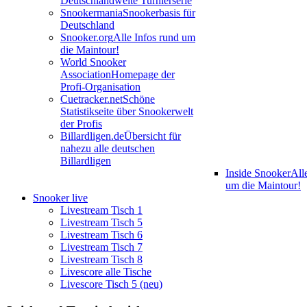
Deutschlandweite Turnierserie
Snookermania
Snookerbasis für
Deutschland
Snooker.org
Alle Infos rund um
die Maintour!
World Snooker
Association
Homepage der
Profi-Organisation
Cuetracker.net
Schöne
Statistikseite über Snookerwelt
der Profis
Billardligen.de
Übersicht für
nahezu alle deutschen
Billardligen
Inside Snooker
All
um die Maintour!
Snooker live
Livestream Tisch 1
Livestream Tisch 5
Livestream Tisch 6
Livestream Tisch 7
Livestream Tisch 8
Livescore alle Tische
Livescore Tisch 5 (neu)