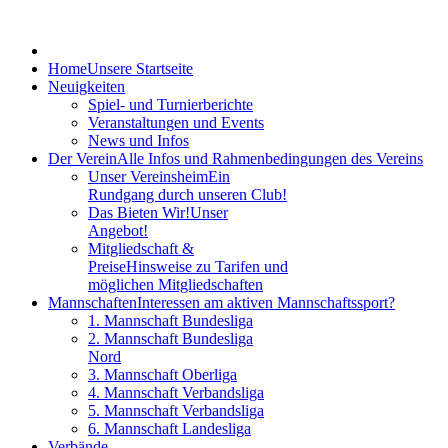
Home
Unsere Startseite
Neuigkeiten
Spiel- und Turnierberichte
Veranstaltungen und Events
News und Infos
Der Verein
Alle Infos und Rahmenbedingungen des Vereins
Unser Vereinsheim
Ein
Rundgang durch unseren Club!
Das Bieten Wir!
Unser
Angebot!
Mitgliedschaft &
Preise
Hinsweise zu Tarifen und
möglichen Mitgliedschaften
Mannschaften
Interessen am aktiven Mannschaftssport?
1. Mannschaft Bundesliga
2. Mannschaft Bundesliga
Nord
3. Mannschaft Oberliga
4. Mannschaft Verbandsliga
5. Mannschaft Verbandsliga
6. Mannschaft Landesliga
Verbände