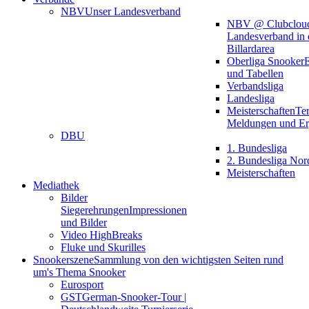
NBV
Unser Landesverband
NBV @ Clubclou
Landesverband in 
Billardarea
Oberliga Snooker
E
und Tabellen
Verbandsliga
Landesliga
Meisterschaften
Te
Meldungen und Er
DBU
1. Bundesliga
2. Bundesliga Nor
Meisterschaften
Mediathek
Bilder
Siegerehrungen
Impressionen
und Bilder
Video HighBreaks
Fluke und Skurilles
Snookerszene
Sammlung von den wichtigsten Seiten rund
um's Thema Snooker
Eurosport
GST
German-Snooker-Tour |