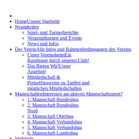
Home
Unsere Startseite
Neuigkeiten
Spiel- und Turnierberichte
Veranstaltungen und Events
News und Infos
Der Verein
Alle Infos und Rahmenbedingungen des Vereins
Unser Vereinsheim
Ein
Rundgang durch unseren Club!
Das Bieten Wir!
Unser
Angebot!
Mitgliedschaft &
Preise
Hinsweise zu Tarifen und
möglichen Mitgliedschaften
Mannschaften
Interessen am aktiven Mannschaftssport?
1. Mannschaft Bundesliga
2. Mannschaft Bundesliga
Nord
3. Mannschaft Oberliga
4. Mannschaft Verbandsliga
5. Mannschaft Verbandsliga
6. Mannschaft Landesliga
Verbände