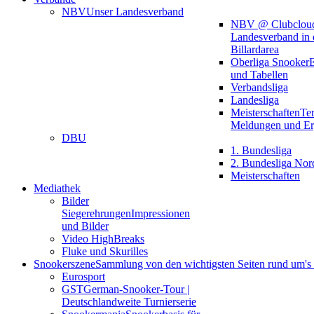
NBV
Unser Landesverband
NBV @ Clubclou
Landesverband in 
Billardarea
Oberliga Snooker
E
und Tabellen
Verbandsliga
Landesliga
Meisterschaften
Te
Meldungen und Er
DBU
1. Bundesliga
2. Bundesliga Nor
Meisterschaften
Mediathek
Bilder
Siegerehrungen
Impressionen
und Bilder
Video HighBreaks
Fluke und Skurilles
Snookerszene
Sammlung von den wichtigsten Seiten rund um'
Eurosport
GST
German-Snooker-Tour |
Deutschlandweite Turnierserie