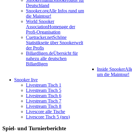
Snookermania
Snookerbasis für
Deutschland
Snooker.org
Alle Infos rund um
die Maintour!
World Snooker
Association
Homepage der
Profi-Organisation
Cuetracker.net
Schöne
Statistikseite über Snookerwelt
der Profis
Billardligen.de
Übersicht für
nahezu alle deutschen
Billardligen
Inside Snooker
All
um die Maintour!
Snooker live
Livestream Tisch 1
Livestream Tisch 5
Livestream Tisch 6
Livestream Tisch 7
Livestream Tisch 8
Livescore alle Tische
Livescore Tisch 5 (neu)
Spiel- und Turnierberichte