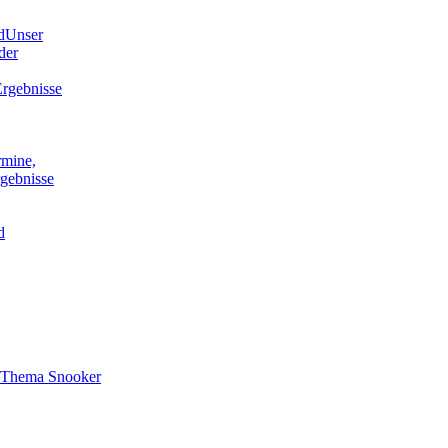
d
Unser
der
rgebnisse
rmine,
gebnisse
d
s Thema Snooker