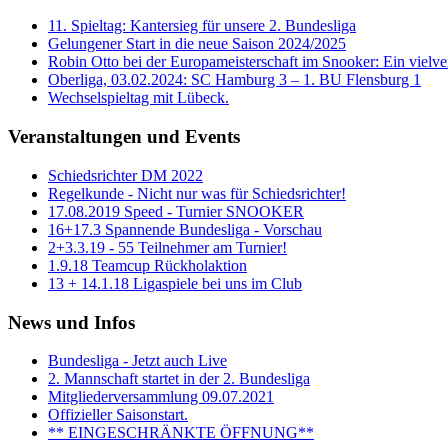
11. Spieltag: Kantersieg für unsere 2. Bundesliga
Gelungener Start in die neue Saison 2024/2025
Robin Otto bei der Europameisterschaft im Snooker: Ein vielver
Oberliga, 03.02.2024: SC Hamburg 3 – 1. BU Flensburg 1
Wechselspieltag mit Lübeck.
Veranstaltungen und Events
Schiedsrichter DM 2022
Regelkunde - Nicht nur was für Schiedsrichter!
17.08.2019 Speed - Turnier SNOOKER
16+17.3 Spannende Bundesliga - Vorschau
2+3.3.19 - 55 Teilnehmer am Turnier!
1.9.18 Teamcup Rückholaktion
13 + 14.1.18 Ligaspiele bei uns im Club
News und Infos
Bundesliga - Jetzt auch Live
2. Mannschaft startet in der 2. Bundesliga
Mitgliederversammlung 09.07.2021
Offizieller Saisonstart.
** EINGESCHRÄNKTE ÖFFNUNG**