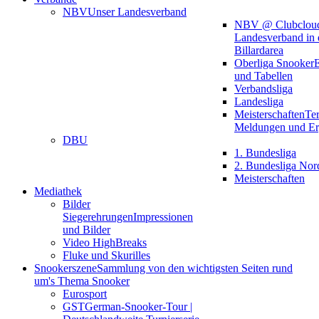
NBV
Unser Landesverband
NBV @ Clubclou
Landesverband in 
Billardarea
Oberliga Snooker
E
und Tabellen
Verbandsliga
Landesliga
Meisterschaften
Te
Meldungen und Er
DBU
1. Bundesliga
2. Bundesliga Nor
Meisterschaften
Mediathek
Bilder
Siegerehrungen
Impressionen
und Bilder
Video HighBreaks
Fluke und Skurilles
Snookerszene
Sammlung von den wichtigsten Seiten rund
um's Thema Snooker
Eurosport
GST
German-Snooker-Tour |