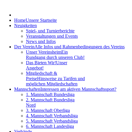
Home
Unsere Startseite
Neuigkeiten
Spiel- und Turnierberichte
Veranstaltungen und Events
News und Infos
Der Verein
Alle Infos und Rahmenbedingungen des Vereins
Unser Vereinsheim
Ein
Rundgang durch unseren Club!
Das Bieten Wir!
Unser
Angebot!
Mitgliedschaft &
Preise
Hinsweise zu Tarifen und
möglichen Mitgliedschaften
Mannschaften
Interessen am aktiven Mannschaftssport?
1. Mannschaft Bundesliga
2. Mannschaft Bundesliga
Nord
3. Mannschaft Oberliga
4. Mannschaft Verbandsliga
5. Mannschaft Verbandsliga
6. Mannschaft Landesliga
Verbände