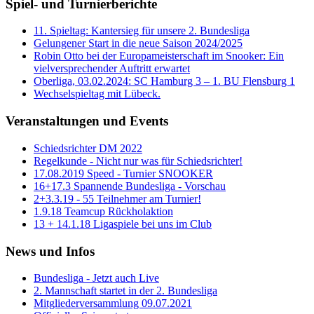
Spiel- und Turnierberichte
11. Spieltag: Kantersieg für unsere 2. Bundesliga
Gelungener Start in die neue Saison 2024/2025
Robin Otto bei der Europameisterschaft im Snooker: Ein
vielversprechender Auftritt erwartet
Oberliga, 03.02.2024: SC Hamburg 3 – 1. BU Flensburg 1
Wechselspieltag mit Lübeck.
Veranstaltungen und Events
Schiedsrichter DM 2022
Regelkunde - Nicht nur was für Schiedsrichter!
17.08.2019 Speed - Turnier SNOOKER
16+17.3 Spannende Bundesliga - Vorschau
2+3.3.19 - 55 Teilnehmer am Turnier!
1.9.18 Teamcup Rückholaktion
13 + 14.1.18 Ligaspiele bei uns im Club
News und Infos
Bundesliga - Jetzt auch Live
2. Mannschaft startet in der 2. Bundesliga
Mitgliederversammlung 09.07.2021