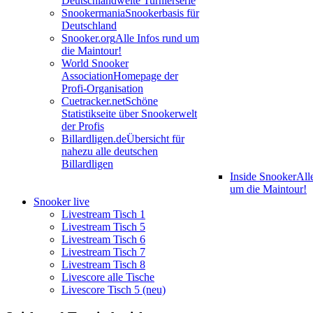
Deutschlandweite Turnierserie
Snookermania
Snookerbasis für
Deutschland
Snooker.org
Alle Infos rund um
die Maintour!
World Snooker
Association
Homepage der
Profi-Organisation
Cuetracker.net
Schöne
Statistikseite über Snookerwelt
der Profis
Billardligen.de
Übersicht für
nahezu alle deutschen
Billardligen
Inside Snooker
All
um die Maintour!
Snooker live
Livestream Tisch 1
Livestream Tisch 5
Livestream Tisch 6
Livestream Tisch 7
Livestream Tisch 8
Livescore alle Tische
Livescore Tisch 5 (neu)