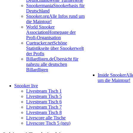
Deutschlandweite Turnierserie
Snookermania
Snookerbasis für
Deutschland
Snooker.org
Alle Infos rund um
die Maintour!
World Snooker
Association
Homepage der
Profi-Organisation
Cuetracker.net
Schöne
Statistikseite über Snookerwelt
der Profis
Billardligen.de
Übersicht für
nahezu alle deutschen
Billardligen
Inside Snooker
All
um die Maintour!
Snooker live
Livestream Tisch 1
Livestream Tisch 5
Livestream Tisch 6
Livestream Tisch 7
Livestream Tisch 8
Livescore alle Tische
Livescore Tisch 5 (neu)