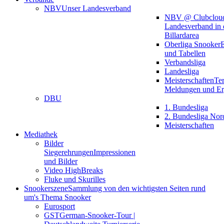
NBV
Unser Landesverband
NBV @ Clubclou
Landesverband in 
Billardarea
Oberliga Snooker
E
und Tabellen
Verbandsliga
Landesliga
Meisterschaften
Te
Meldungen und Er
DBU
1. Bundesliga
2. Bundesliga Nor
Meisterschaften
Mediathek
Bilder
Siegerehrungen
Impressionen
und Bilder
Video HighBreaks
Fluke und Skurilles
Snookerszene
Sammlung von den wichtigsten Seiten rund
um's Thema Snooker
Eurosport
GST
German-Snooker-Tour |