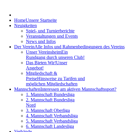
Home
Unsere Startseite
Neuigkeiten
Spiel- und Turnierberichte
Veranstaltungen und Events
News und Infos
Der Verein
Alle Infos und Rahmenbedingungen des Vereins
Unser Vereinsheim
Ein
Rundgang durch unseren Club!
Das Bieten Wir!
Unser
Angebot!
Mitgliedschaft &
Preise
Hinsweise zu Tarifen und
möglichen Mitgliedschaften
Mannschaften
Interessen am aktiven Mannschaftssport?
1. Mannschaft Bundesliga
2. Mannschaft Bundesliga
Nord
3. Mannschaft Oberliga
4. Mannschaft Verbandsliga
5. Mannschaft Verbandsliga
6. Mannschaft Landesliga
Verbände