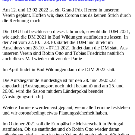
Am 12. und 13.02.2022 ist ein Grand Prix Herren in unserem
Verein geplant. Hoffen wir, dass Corona uns da keinen Strich durch
die Rechnung macht.
Die DBU hat beschlossen dieses Jahr noch, sowohl die DJM 2021,
wie auch die DM 2021 in Bad Wildungen stattfinden zu lassen. In
der Zeit vom 22.10. - 28.10. startet die DJM und direkt im
Anschluss vom 28.10. - 07.11.2021 findet dann die DM statt. Aus
unserem Verein sind Robin Otto und Tobias Friedrichs natürlich
auch dieses Mal wieder mit von der Partie.
Im April findet in Bad Wildungen dann die DJM 2022 statt.
Die Aufstiegsrunde Bundesliga ist für den 28. und 29.05.22
angedacht (Austragungsort noch nicht bekannt) und am 25. und
26.06. wird die Saison mit dem Länderpokal beendet
(Austragungsort n.b.).
Weitere Turniere werden erst geplant, wenn alle Termine feststehen
und wir coronabedingt etwas Planungssicherheit haben.
Im Oktober 2021 soll die Europäische Meisterschaft in Portugal
stattfinden. Ob sie stattfindet und ob Robin Otto wieder daran
teilnehmen wird ist zum jetzigen Zeitpunkt noch unklar. Wir halten