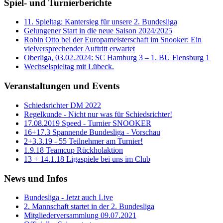
Spiel- und Turnierberichte
11. Spieltag: Kantersieg für unsere 2. Bundesliga
Gelungener Start in die neue Saison 2024/2025
Robin Otto bei der Europameisterschaft im Snooker: Ein
vielversprechender Auftritt erwartet
Oberliga, 03.02.2024: SC Hamburg 3 – 1. BU Flensburg 1
Wechselspieltag mit Lübeck.
Veranstaltungen und Events
Schiedsrichter DM 2022
Regelkunde - Nicht nur was für Schiedsrichter!
17.08.2019 Speed - Turnier SNOOKER
16+17.3 Spannende Bundesliga - Vorschau
2+3.3.19 - 55 Teilnehmer am Turnier!
1.9.18 Teamcup Rückholaktion
13 + 14.1.18 Ligaspiele bei uns im Club
News und Infos
Bundesliga - Jetzt auch Live
2. Mannschaft startet in der 2. Bundesliga
Mitgliederversammlung 09.07.2021