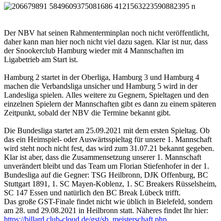
Der NBV hat seinen Rahmenterminplan noch nicht veröffentlicht,
daher kann man hier noch nicht viel dazu sagen. Klar ist nur, dass
der Snookerclub Hamburg wieder mit 4 Mannschaften im
Ligabetrieb am Start ist.
Hamburg 2 startet in der Oberliga, Hamburg 3 und Hamburg 4
machen die Verbandsliga unsicher und Hamburg 5 wird in der
Landesliga spielen. Alles weitere zu Gegnern, Spieltagen und den
einzelnen Spielern der Mannschaften gibt es dann zu einem späteren
Zeitpunkt, sobald der NBV die Termine bekannt gibt.
Die Bundesliga startet am 25.09.2021 mit dem ersten Spieltag. Ob
das ein Heimspiel- oder Auswärtsspieltag für unsere 1. Mannschaft
wird steht noch nicht fest, das wird zum 31.07.21 bekannt gegeben.
Klar ist aber, dass die Zusammensetzung unserer 1. Mannschaft
unverändert bleibt und das Team um Florian Stiefenhofer in der 1.
Bundesliga auf die Gegner: TSG Heilbronn, DJK Offenburg, BC
Stuttgart 1891, 1. SC Mayen-Koblenz, 1. SC Breakers Rüsselsheim,
SC 147 Essen und natürlich den BC Break Lübeck trifft.
Das große GST-Finale findet nicht wie üblich in Bielefeld, sondern
am 28. und 29.08.2021 in Heilbronn statt. Näheres findet Ihr hier:
https://billard.club-cloud.de/gst/sb_meisterschaft.php...