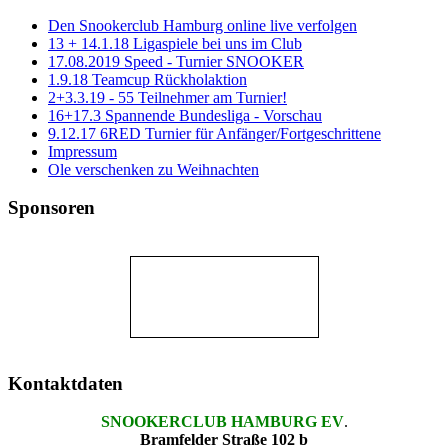
Den Snookerclub Hamburg online live verfolgen
13 + 14.1.18 Ligaspiele bei uns im Club
17.08.2019 Speed - Turnier SNOOKER
1.9.18 Teamcup Rückholaktion
2+3.3.19 - 55 Teilnehmer am Turnier!
16+17.3 Spannende Bundesliga - Vorschau
9.12.17 6RED Turnier für Anfänger/Fortgeschrittene
Impressum
Ole verschenken zu Weihnachten
Sponsoren
Kontaktdaten
SNOOKERCLUB HAMBURG EV
.
Bramfelder Straße 102 b