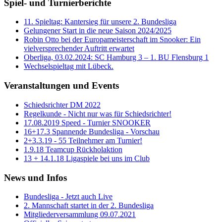
Spiel- und Turnierberichte
11. Spieltag: Kantersieg für unsere 2. Bundesliga
Gelungener Start in die neue Saison 2024/2025
Robin Otto bei der Europameisterschaft im Snooker: Ein
vielversprechender Auftritt erwartet
Oberliga, 03.02.2024: SC Hamburg 3 – 1. BU Flensburg 1
Wechselspieltag mit Lübeck.
Veranstaltungen und Events
Schiedsrichter DM 2022
Regelkunde - Nicht nur was für Schiedsrichter!
17.08.2019 Speed - Turnier SNOOKER
16+17.3 Spannende Bundesliga - Vorschau
2+3.3.19 - 55 Teilnehmer am Turnier!
1.9.18 Teamcup Rückholaktion
13 + 14.1.18 Ligaspiele bei uns im Club
News und Infos
Bundesliga - Jetzt auch Live
2. Mannschaft startet in der 2. Bundesliga
Mitgliederversammlung 09.07.2021