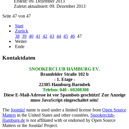
Erstellt: 09. Dezember 2013
Zuletzt aktualisiert: 09. Dezember 2013
Seite 47 von 47
Start
Zurück
38
39
40
41
42
43
44
45
46
47
Weiter
Ende
Kontaktdaten
SNOOKERCLUB HAMBURG EV
.
Bramfelder Straße 102 b
- 1. Etage -
22305 Hamburg-Barmbek
Telefon: 040 - 69208308
Diese E-Mail-Adresse ist vor Spambots geschützt! Zur Anzeige
muss JavaScript eingeschaltet sein!
The
Joomla!
name is used under a limited license from
Open Source
Matters
in the United States and other countries.
Snookerclub-
Hamburg.de
is not affiliated with or endorsed by Open Source
Matters or the Joomla! Project.