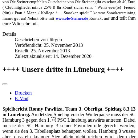
von Ole Steiner empfehlen.Gutscheine von Ole Steiner gibt es schon ab 40 Euro
( Clubmitglieder minus 25% )! Ihr könnt sicher sein: " Wenn euer(re) Freund
(din) / Frau / Mann / Kollege / .... Snooker spielt " kommt Snookeretraining
und teilt ihm
immer gut an! Nehmt bitte mit
www.ole-Steiner.de
Kontakt auf
eure Wünsche mit.
Details
Geschrieben von
Jürgen
Veröffentlicht: 25. November 2013
Erstellt: 25. November 2013
Zuletzt aktualisiert: 14. Dezember 2020
++++ Unsere dritte in Lüneburg ++++
Drucken
E-Mail
Spielbericht Ronny Pawlitza, Team 3, Oberliga, Spieltag 8.3.13
in Lüneburg.
Am letzten Spieltag vor der Winterpause muss der SC
Hamburg 3 gegen den 1. PSC Lüneburg auswärts antreten. Dabei
musste der SC Hamburg 3 seiner Favoritenrolle gerecht werden,
wenn sie den 3. Tabellenplatz behaupten wollen. Hamburg 3 wusste
aber, dass ein knapper Sieg allein nicht reichen wird, denn der