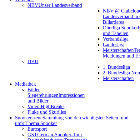
NBV
Unser Landesverband
NBV @ Clubclou
Landesverband in 
Billardarea
Oberliga Snooker
E
und Tabellen
Verbandsliga
Landesliga
Meisterschaften
Te
Meldungen und Er
DBU
1. Bundesliga
2. Bundesliga Nor
Meisterschaften
Mediathek
Bilder
Siegerehrungen
Impressionen
und Bilder
Video HighBreaks
Fluke und Skurilles
Snookerszene
Sammlung von den wichtigsten Seiten rund
um's Thema Snooker
Eurosport
GST
German-Snooker-Tour |