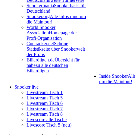
Deutschlandweite Turnierserie
Snookermania
Snookerbasis für
Deutschland
Snooker.org
Alle Infos rund um
die Maintour!
World Snooker
Association
Homepage der
Profi-Organisation
Cuetracker.net
Schöne
Statistikseite über Snookerwelt
der Profis
Billardligen.de
Übersicht für
nahezu alle deutschen
Billardligen
Inside Snooker
All
um die Maintour!
Snooker live
Livestream Tisch 1
Livestream Tisch 5
Livestream Tisch 6
Livestream Tisch 7
Livestream Tisch 8
Livescore alle Tische
Livescore Tisch 5 (neu)