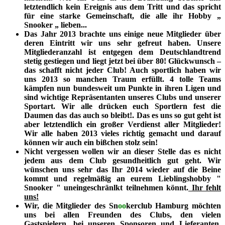
letztendlich kein Ereignis aus dem Tritt und das spricht
für eine starke Gemeinschaft, die alle ihr Hobby „
Snooker „ lieben...
Das Jahr 2013 brachte uns einige neue Mitglieder über
deren Eintritt wir uns sehr gefreut haben. Unsere
Mitgliederanzahl ist entgegen dem Deutschlandtrend
stetig gestiegen und liegt jetzt bei über 80! Glückwunsch –
das schafft nicht jeder Club! Auch sportlich haben wir
uns 2013 so manchen Traum erfüllt. 4 tolle Teams
kämpfen nun bundesweit um Punkte in ihren Ligen und
sind wichtige Repräsentanten unseres Clubs und unserer
Sportart. Wir alle drücken euch Sportlern fest die
Daumen das das auch so bleibt!. Das es uns so gut geht ist
aber letztendlich ein großer Verdienst aller Mitglieder!
Wir alle haben 2013 vieles richtig gemacht und darauf
können wir auch ein bißchen stolz sein!
Nicht vergessen wollen wir an dieser Stelle das es nicht
jedem aus dem Club gesundheitlich gut geht. Wir
wünschen uns sehr das Ihr 2014 wieder auf die Beine
kommt und regelmäßig an eurem Lieblingshobby "
Snooker " uneingeschränlkt teilnehmen könnt.
Ihr fehlt
uns!
Wir, die Mitglieder des Sn
oo
kerclub Hamburg möchten
uns bei allen Freunden des Clubs, den vielen
Gastspielern, bei unseren Sponsoren und Lieferanten,