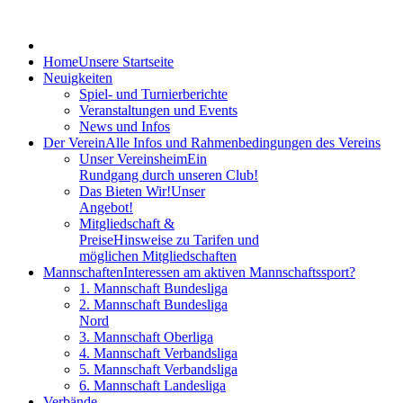
Home
Unsere Startseite
Neuigkeiten
Spiel- und Turnierberichte
Veranstaltungen und Events
News und Infos
Der Verein
Alle Infos und Rahmenbedingungen des Vereins
Unser Vereinsheim
Ein
Rundgang durch unseren Club!
Das Bieten Wir!
Unser
Angebot!
Mitgliedschaft &
Preise
Hinsweise zu Tarifen und
möglichen Mitgliedschaften
Mannschaften
Interessen am aktiven Mannschaftssport?
1. Mannschaft Bundesliga
2. Mannschaft Bundesliga
Nord
3. Mannschaft Oberliga
4. Mannschaft Verbandsliga
5. Mannschaft Verbandsliga
6. Mannschaft Landesliga
Verbände