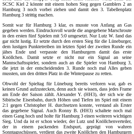
SCSC Kiel 2 könnte mit einem hohen Sieg gegen Gamblers 2 an
Hamburg 3 noch vorbei ziehen und damit den 3. Tabellenplatz
Hamburg 3 strittig machen.
Somit war für Hamburg 3 klar, es musste von Anfang an Gas
gegeben werden. Eindrucksvoll wurde die angegebene Marschroute
in den ersten fünf Spielen mit 5:0 umgesetzt. Nur Lutz W. fand das
gar nicht lustig. Er setzte durch den ersten Sieg für die Lüneburger,
dem lustigen Punktetreiben im letzten Spiel der zweiten Runde ein
jähes Ende und verpasste den Hamburgern damit das erste
Knöllchen. Damit setzte er nicht nur ein Signal an seine
Mannschaftsspieler, sondern auch an die Spieler von Hamburg 3,
die jetzt in der entscheidenden 3. Runde noch mal Alles geben
mussten, um den dritten Platz in die Winterpause zu retten.
Obwohl der Spieltag für Lüneburg bereits verloren war, gab es
keinen Grund aufzustecken, denn auch sie wissen, dass jedes Frame
am Ende der Saison zählt. Alexander Y. (HH3), der sich wie die
Sibirische Eisenbahn, durch Höhen und Tiefen im Spiel mit einem
2:1 gegen Christopher H. durchsetzen konnte, verstand als Erster
das gegebene Signal. Auch Ronny B. (HH3) schaltete noch mal
einen Gang hoch und holte für Hamburg 3 einen weiteren wichtigen
Sieg. Und da ist er schon wieder, der Lutz und Knöllchenverteiler,
der in einem packenden Endspurt, geprägt von wahren
Sonntagsschüssen, verdient das zweite Knöllchen den Hamburgern